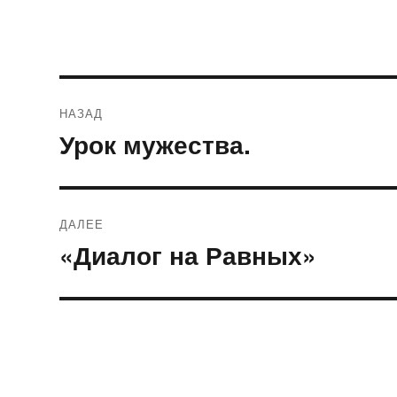
Навигация
НАЗАД
по
Урок мужества.
Предыдущая
запись:
записям
ДАЛЕЕ
«Диалог на Равных»
Следующая
запись: