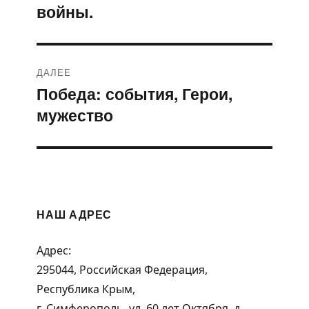
войны.
ДАЛЕЕ
Победа: события, Герои,
Следующая
мужество
запись:
НАШ АДРЕС
Адрес:
295044, Российская Федерация,
Республика Крым,
г. Симферополь, ул. 60 лет Октября, д.