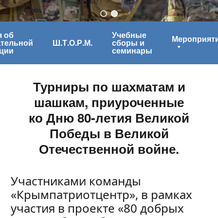
 об
Учебные
Мероприят
ательной
Ш.Т.О.Р.М.
сборы и
ции
семинары
Турниры по шахматам и
шашкам, приуроченные
ко Дню 80-летия Великой
Победы в Великой
Отечественной войне.
Участниками команды
«Крымпатриотцентр», в рамках
участия в проекте «80 добрых