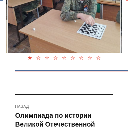
Навигация
НАЗАД
по
Олимпиада по истории
Предыдущая
Великой Отечественной
запись:
записям