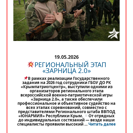
19.05.2026
РЕГИОНАЛЬНЫЙ ЭТАП
«ЗАРНИЦА 2.0»
В рамках реализации Государственного
задания на 2026 год сотрудники ГБОУ ДО РК
«Крымпатриотцентр», выступили одними из
организаторов регионального этапа
всероссийской военно-патриотической игры
«Зарница 2.0», а также обеспечили
профессиональное и объективное судейство на
всех этапах соревнований, совместно с
представителями Регионального штаба ВВПОД
«ЮНАРМИЯ» Республики Крым.
От отрядных
до индивидуальных состязаний — везде наши
«
РЕГИО
специалисты проявили высокий …
Читать далее