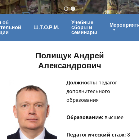
 об
Учебные
Мероприят
ательной
Ш.Т.О.Р.М.
сборы и
ции
семинары
Полищук Андрей
Александрович
Должность:
педагог
дополнительного
образования
Образование:
высшее
Педагогический стаж:
8