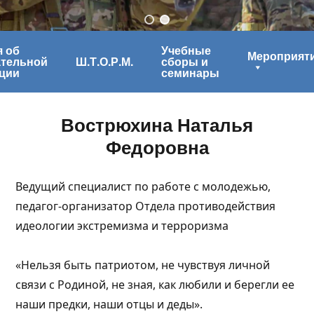
 об
Учебные
Мероприят
ательной
Ш.Т.О.Р.М.
сборы и
ции
семинары
Вострюхина Наталья
Федоровна
Ведущий специалист по работе с молодежью,
педагог-организатор Отдела противодействия
идеологии экстремизма и терроризма
«Нельзя быть патриотом, не чувствуя личной
связи с Родиной, не зная, как любили и берегли ее
наши предки, наши отцы и деды».