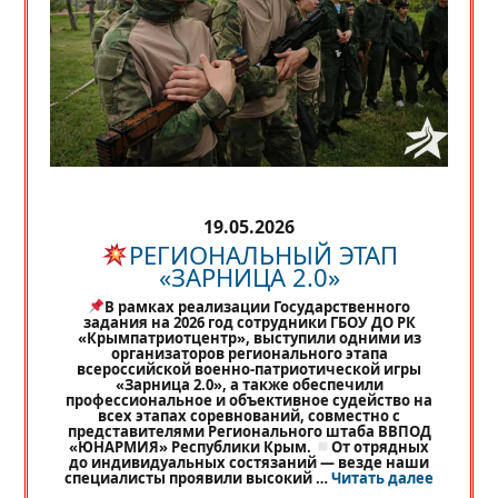
19.05.2026
РЕГИОНАЛЬНЫЙ ЭТАП
«ЗАРНИЦА 2.0»
В рамках реализации Государственного
задания на 2026 год сотрудники ГБОУ ДО РК
«Крымпатриотцентр», выступили одними из
организаторов регионального этапа
всероссийской военно-патриотической игры
«Зарница 2.0», а также обеспечили
профессиональное и объективное судейство на
всех этапах соревнований, совместно с
представителями Регионального штаба ВВПОД
«ЮНАРМИЯ» Республики Крым.
От отрядных
до индивидуальных состязаний — везде наши
«
РЕГИО
специалисты проявили высокий …
Читать далее