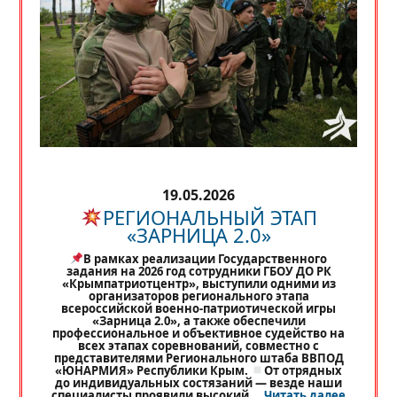
19.05.2026
РЕГИОНАЛЬНЫЙ ЭТАП
«ЗАРНИЦА 2.0»
В рамках реализации Государственного
задания на 2026 год сотрудники ГБОУ ДО РК
«Крымпатриотцентр», выступили одними из
организаторов регионального этапа
всероссийской военно-патриотической игры
«Зарница 2.0», а также обеспечили
профессиональное и объективное судейство на
всех этапах соревнований, совместно с
представителями Регионального штаба ВВПОД
«ЮНАРМИЯ» Республики Крым.
От отрядных
до индивидуальных состязаний — везде наши
«
РЕГИО
специалисты проявили высокий …
Читать далее