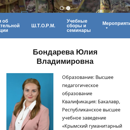
 об
Учебные
Мероприят
ательной
Ш.Т.О.Р.М.
сборы и
ции
семинары
Бондарева Юлия
Владимировна
Образование: Высшее
педагогическое
образование
Квалификация: Бакалавр,
Республиканское высшее
учебное заведение
«Крымский гуманитарный