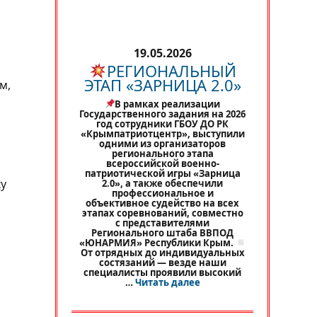
19.05.2026
РЕГИОНАЛЬНЫЙ
ЭТАП «ЗАРНИЦА 2.0»
м,
В рамках реализации
Государственного задания на 2026
год сотрудники ГБОУ ДО РК
«Крымпатриотцентр», выступили
одними из организаторов
регионального этапа
всероссийской военно-
патриотической игры «Зарница
ку
2.0», а также обеспечили
профессиональное и
объективное судейство на всех
этапах соревнований, совместно
с представителями
Регионального штаба ВВПОД
«ЮНАРМИЯ» Республики Крым.
От отрядных до индивидуальных
состязаний — везде наши
специалисты проявили высокий
«
РЕГИОНАЛЬНЫЙ ЭТАП 
…
Читать далее