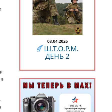
х
08.04.2026
Ш.Т.О.Р.М.
ДЕНЬ 2
ли
 в
-
е