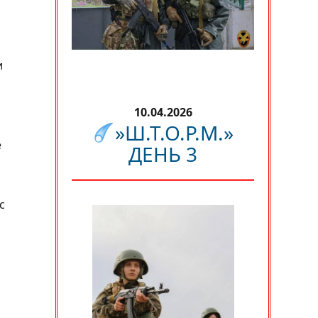
и
10.04.2026
»Ш.Т.О.Р.М.»
е
ДЕНЬ 3
с