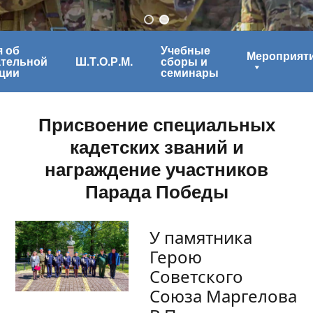
 об
Учебные
Мероприят
ательной
Ш.Т.О.Р.М.
сборы и
ции
семинары
Присвоение специальных
кадетских званий и
награждение участников
Парада Победы
У памятника
Герою
Советского
Союза Маргелова