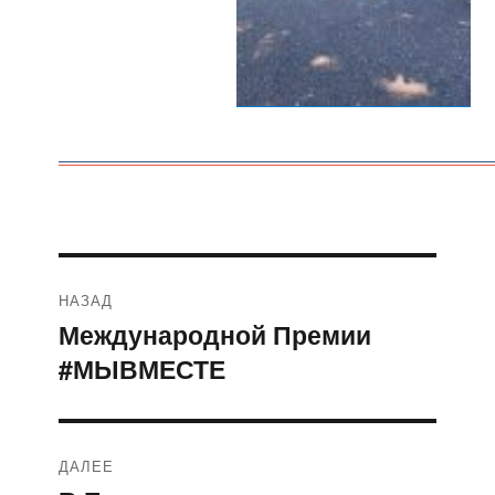
Навигация
НАЗАД
по
Международной Премии
Предыдущая
#МЫВМЕСТЕ
запись:
записям
ДАЛЕЕ