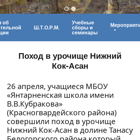
 об
Учебные
Мероприят
ательной
Ш.Т.О.Р.М.
сборы и
ции
семинары
Поход в урочище Нижний
Кок-Асан
26 апреля, учащиеся МБОУ
«Янтарненская школа имени
В.В.Кубракова»
(Красногвардейского района)
совершили поход в урочище
Нижний Кок-Асан в долине Танасу
Белогорского района,который