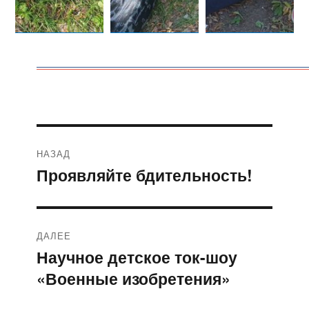
Навигация
НАЗАД
по
Проявляйте бдительность!
Предыдущая
запись:
записям
ДАЛЕЕ
Научное детское ток-шоу
Следующая
«Военные изобретения»
запись: