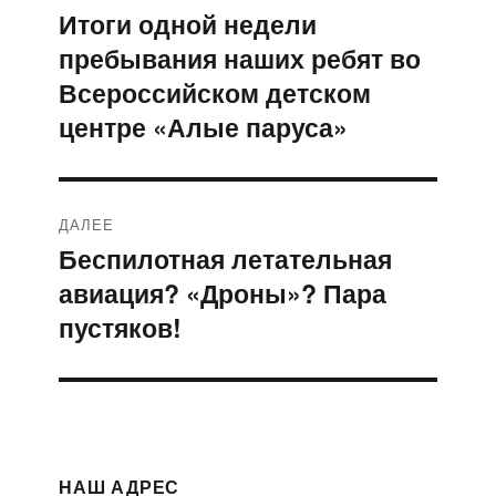
по
Итоги одной недели
Предыдущая
пребывания наших ребят во
запись:
записям
Всероссийском детском
центре «Алые паруса»
ДАЛЕЕ
Беспилотная летательная
Следующая
авиация? «Дроны»? Пара
запись:
пустяков!
НАШ АДРЕС