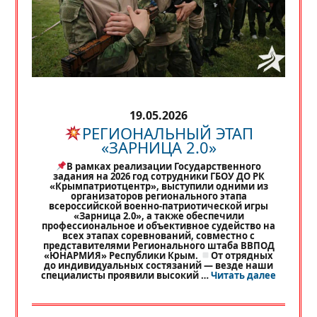
19.05.2026
РЕГИОНАЛЬНЫЙ ЭТАП
«ЗАРНИЦА 2.0»
В рамках реализации Государственного
задания на 2026 год сотрудники ГБОУ ДО РК
«Крымпатриотцентр», выступили одними из
организаторов регионального этапа
всероссийской военно-патриотической игры
«Зарница 2.0», а также обеспечили
профессиональное и объективное судейство на
всех этапах соревнований, совместно с
представителями Регионального штаба ВВПОД
«ЮНАРМИЯ» Республики Крым.
От отрядных
до индивидуальных состязаний — везде наши
«
РЕГИО
специалисты проявили высокий …
Читать далее