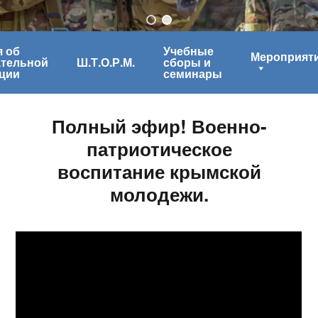
 об
Учебные
Мероприят
ательной
Ш.Т.О.Р.М.
сборы и
ции
семинары
Полный эфир! Военно-
патриотическое
воспитание крымской
молодежи.