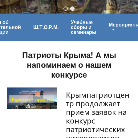
 об
Учебные
Мероприят
ательной
Ш.Т.О.Р.М.
сборы и
ции
семинары
Патриоты Крыма! А мы
напоминаем о нашем
конкурсе
Крымпатриотцен
тр продолжает
прием заявок на
конкурс
патриотических
видеороликов