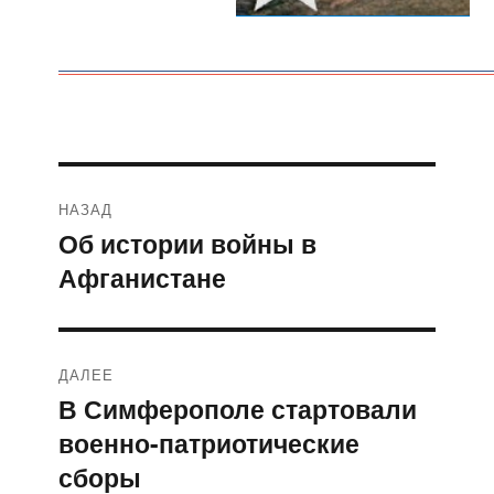
Навигация
НАЗАД
по
Об истории войны в
Предыдущая
Афганистане
запись:
записям
ДАЛЕЕ
В Симферополе стартовали
Следующая
военно-патриотические
запись:
сборы