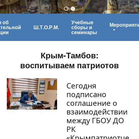
 об
Учебные
Мероприят
ательной
Ш.Т.О.Р.М.
сборы и
ции
семинары
Крым-Тамбов:
воспитываем патриотов
Сегодня
подписано
соглашение о
взаимодействии
между ГБОУ ДО
РК
«Крымпатриотце