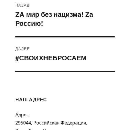
НАЗАД
по
ZA мир без нацизма! Zа
Предыдущая
Россию!
запись:
записям
ДАЛЕЕ
#СВОИХНЕБРОСАЕМ
Следующая
запись:
НАШ АДРЕС
Адрес:
295044, Российская Федерация,