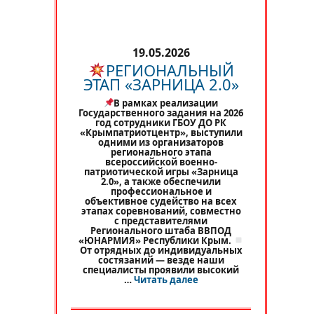
19.05.2026
РЕГИОНАЛЬНЫЙ
ЭТАП «ЗАРНИЦА 2.0»
В рамках реализации
Государственного задания на 2026
год сотрудники ГБОУ ДО РК
«Крымпатриотцентр», выступили
одними из организаторов
регионального этапа
всероссийской военно-
патриотической игры «Зарница
2.0», а также обеспечили
профессиональное и
объективное судейство на всех
этапах соревнований, совместно
с представителями
Регионального штаба ВВПОД
«ЮНАРМИЯ» Республики Крым.
От отрядных до индивидуальных
состязаний — везде наши
специалисты проявили высокий
«
РЕГИОНАЛЬНЫЙ ЭТАП 
…
Читать далее