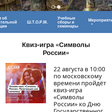
 об
Учебные
Мероприят
ательной
Ш.Т.О.Р.М.
сборы и
ции
семинары
Квиз-игра «Символы
России»
22 августа в 10:00
по московскому
времени пройдёт
квиз-игра
«Символы
России» ко Дню
Государственног