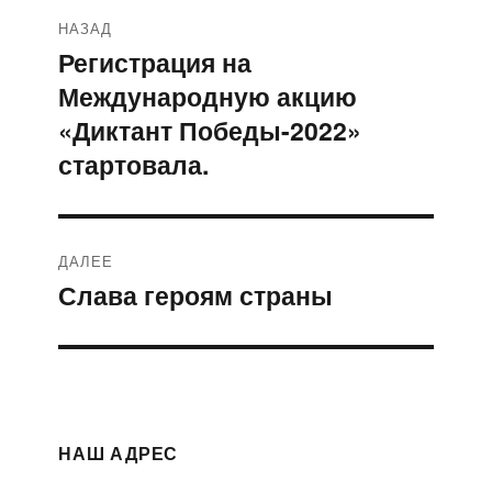
Навигация
НАЗАД
по
Регистрация на
Предыдущая
Международную акцию
запись:
записям
«Диктант Победы-2022»
стартовала.
ДАЛЕЕ
Слава героям страны
Следующая
запись:
НАШ АДРЕС