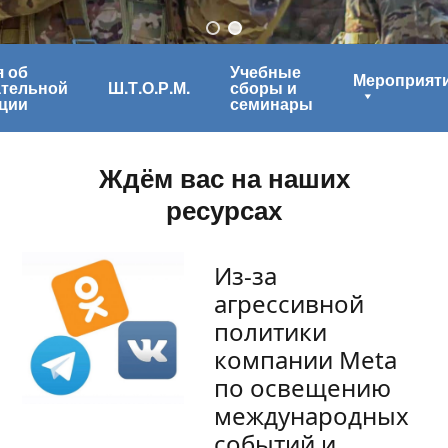
 об
Учебные
Мероприят
ательной
Ш.Т.О.Р.М.
сборы и
ции
семинары
Ждём вас на наших
ресурсах
Из-за
агрессивной
политики
компании Meta
по освещению
международных
событий и