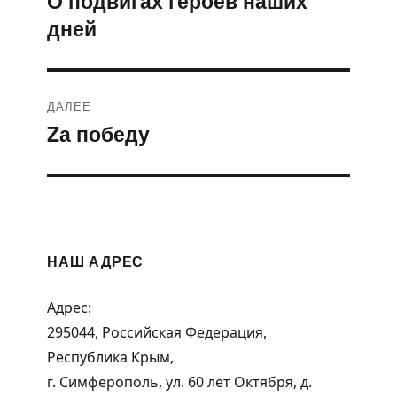
О подвигах героев наших
дней
запись:
записям
ДАЛЕЕ
Zа победу
Следующая
запись:
НАШ АДРЕС
Адрес:
295044, Российская Федерация,
Республика Крым,
г. Симферополь, ул. 60 лет Октября, д.