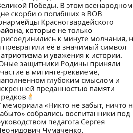
Великой Победы. В этом всенародном
дне скорби о погибших в ВОВ
юнармейцы Красногвардейского
района, которые не только
присоединились к минуте молчания, 
и превратили её в значимый символ
патриотизма и уважения к истории.
Юные защитники Родины приняли
участие в митинге-реквиеме,
наполненном глубоким смыслом и
искренней преданностью памяти
предков
У мемориала «Никто не забыт, ничто 
забыто» собрались воспитанники под
руководством педагога Сергея
Леонидович Чумаченко.