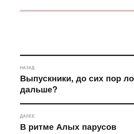
Навигация
НАЗАД
по
Выпускники, до сих пор ло
Предыдущая
запись:
записям
дальше?
ДАЛЕЕ
В ритме Алых парусов
Следующая
запись: