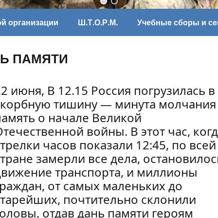
ой организации
Ш.Т.О.Р.М.
Учебные сборы и с
Ь ПАМЯТИ
22 июня, В 12.15 Россия погрузилась в
скорбную тишину — минута молчания
память о начале Великой
Отечественной войны. В этот час, ког
стрелки часов показали 12:45, по всей
стране замерли все дела, остановилос
движение транспорта, и миллионы
граждан, от самых маленьких до
старейших, почтительно склонили
головы, отдав дань памяти героям