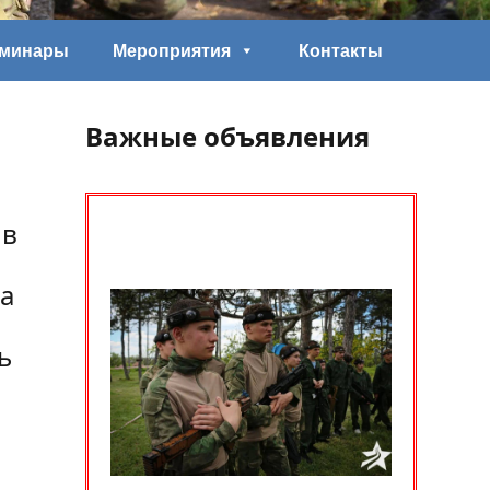
еминары
Мероприятия
Контакты
Важные объявления
 в
да
ь