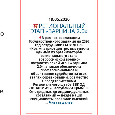
19.05.2026
РЕГИОНАЛЬНЫЙ
ЭТАП «ЗАРНИЦА 2.0»
но
В рамках реализации
Государственного задания на 2026
год сотрудники ГБОУ ДО РК
«Крымпатриотцентр», выступили
одними из организаторов
регионального этапа
всероссийской военно-
патриотической игры «Зарница
2.0», а также обеспечили
профессиональное и
объективное судейство на всех
этапах соревнований, совместно
с представителями
Регионального штаба ВВПОД
«ЮНАРМИЯ» Республики Крым.
не
От отрядных до индивидуальных
состязаний — везде наши
специалисты проявили высокий
«
РЕГИОНАЛЬНЫЙ ЭТАП 
…
Читать далее