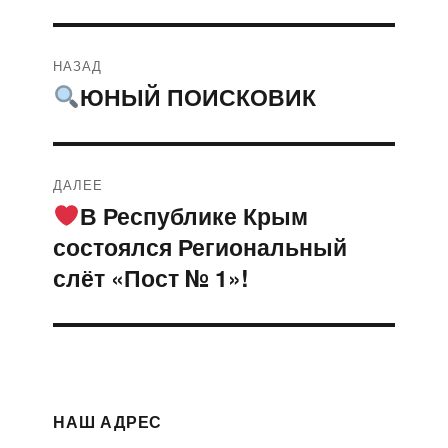
Навигация
НАЗАД
по
ЮНЫЙ ПОИСКОВИК
Предыдущая
запись:
записям
ДАЛЕЕ
В Республике Крым
Следующая
состоялся Региональный
запись:
слёт «Пост № 1»!
НАШ АДРЕС