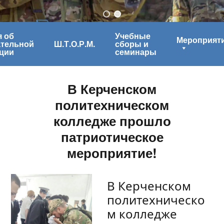
 об
Учебные
Мероприят
ательной
Ш.Т.О.Р.М.
сборы и
ции
семинары
В Керченском
политехническом
колледже прошло
патриотическое
мероприятие!
В Керченском
политехническо
м колледже