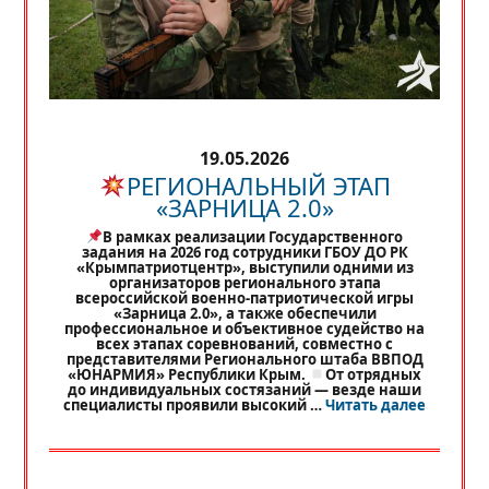
19.05.2026
РЕГИОНАЛЬНЫЙ ЭТАП
«ЗАРНИЦА 2.0»
В рамках реализации Государственного
задания на 2026 год сотрудники ГБОУ ДО РК
«Крымпатриотцентр», выступили одними из
организаторов регионального этапа
всероссийской военно-патриотической игры
«Зарница 2.0», а также обеспечили
профессиональное и объективное судейство на
всех этапах соревнований, совместно с
представителями Регионального штаба ВВПОД
«ЮНАРМИЯ» Республики Крым.
От отрядных
до индивидуальных состязаний — везде наши
«
РЕГИО
специалисты проявили высокий …
Читать далее