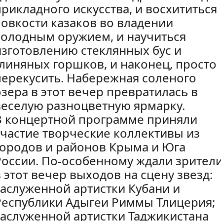
прикладного искусства, и восхититься
ловкости казаков во владении
холодным оружием, и научиться
изготовлению стеклянных бус и
глиняных горшков, и наконец, просто
перекусить. Набережная соленого
озера в этот вечер превратилась в
веселую разноцветную ярмарку.
В концертной программе приняли
участие творческие коллективы из
городов и районов Крыма и Юга
России. По-особенному ждали зрител
в этот вечер выходов на сцену звезд:
заслуженной артистки Кубани и
Республики Адыгеи Риммы Тлицерия;
заслуженной артистки Таджикистана