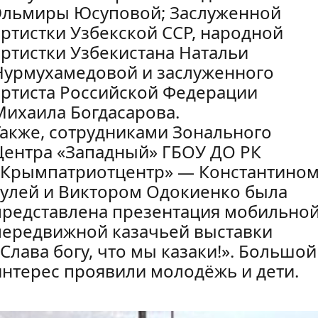
Эльмиры Юсуповой; Заслуженной
артистки Узбекской ССР, народной
артистки Узбекистана Натальи
Нурмухамедовой и заслуженного
артиста Российской Федерации
Михаила Богдасарова.
Также, сотрудниками Зонального
Центра «Западный» ГБОУ ДО РК
«Крымпатриотцентр» — Константино
Гулей и Виктором Одокиенко была
представлена презентация мобильно
передвижной казачьей выставки
«Слава богу, что мы казаки!». Большой
интерес проявили молодёжь и дети.