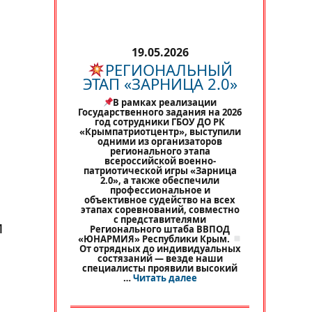
19.05.2026
РЕГИОНАЛЬНЫЙ
ЭТАП «ЗАРНИЦА 2.0»
В рамках реализации
Государственного задания на 2026
год сотрудники ГБОУ ДО РК
«Крымпатриотцентр», выступили
одними из организаторов
регионального этапа
всероссийской военно-
патриотической игры «Зарница
2.0», а также обеспечили
профессиональное и
объективное судейство на всех
этапах соревнований, совместно
с представителями
и
Регионального штаба ВВПОД
«ЮНАРМИЯ» Республики Крым.
От отрядных до индивидуальных
состязаний — везде наши
специалисты проявили высокий
«
РЕГИОНАЛЬНЫЙ ЭТАП 
…
Читать далее