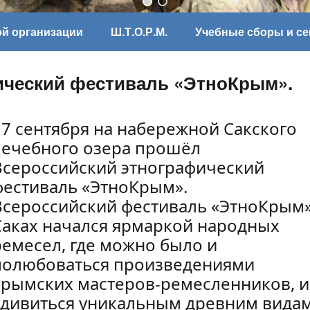
ой организации
Ш.Т.О.Р.М.
Учебные сборы и с
ический фестиваль «ЭтноКрым».
17 сентября на набережной Сакского
лечебного озера прошёл
Всероссийский этнографический
фестиваль «ЭтноКрым».
Всероссийский фестиваль «ЭтноКрым
Саках начался ярмаркой народных
ремесел, где можно было и
полюбоваться произведениями
крымских мастеров-ремесленников, и
удивиться уникальным древним вида