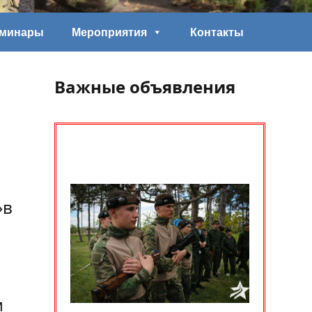
еминары
Мероприятия
Контакты
Важные объявления
»в
м