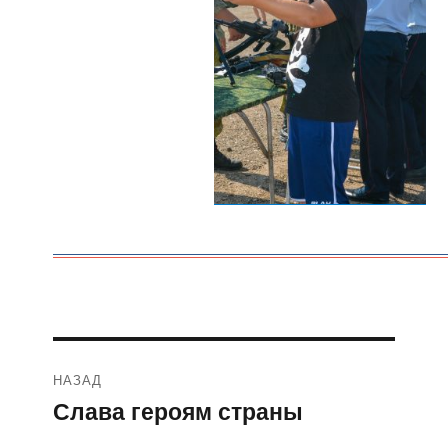
Навигация
НАЗАД
по
Слава героям страны
Предыдущая
запись:
записям