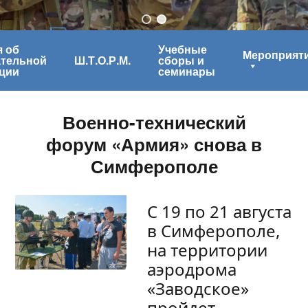
 об
Учебные
Мероприят
ательной
Ш.Т.О.Р.М.
сборы и
ции
семинары
Военно-технический
форум «Армия» снова в
Симферополе
С 19 по 21 августа
в Симферополе,
на территории
аэродрома
«Заводское»
пройдет