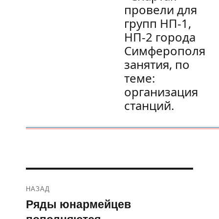
провели для
групп НП-1,
НП-2 города
Симферополя
занятия, по
теме:
организация
станций.
Навигация
НАЗАД
по
Ряды юнармейцев
Предыдущая
пополняются
запись: