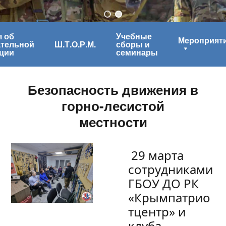
 об
Учебные
Мероприят
ательной
Ш.Т.О.Р.М.
сборы и
ции
семинары
Безопасность движения в
горно-лесистой
местности
29 марта
сотрудниками
ГБОУ ДО РК
«Крымпатрио
тцентр» и
клуба