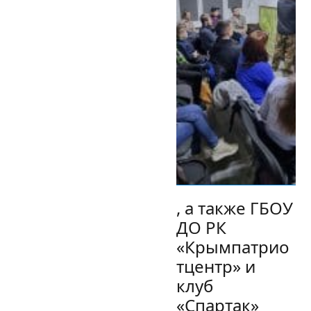
, а также ГБОУ
ДО РК
«Крымпатрио
тцентр» и
клуб
«Спартак»