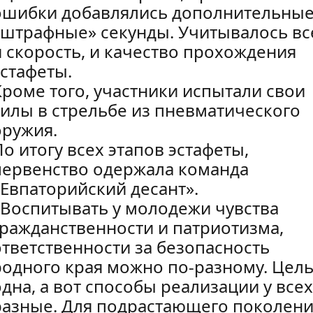
ошибки добавлялись дополнительны
«штрафные» секунды. Учитывалось вс
и скорость, и качество прохождения
эстафеты.
Кроме того, участники испытали свои
силы в стрельбе из пневматического
оружия.
По итогу всех этапов эстафеты,
первенство одержала команда
«Евпаторийский десант».
«Воспитывать у молодежи чувства
гражданственности и патриотизма,
ответственности за безопасность
родного края можно по-разному. Цел
одна, а вот способы реализации у всех
разные. Для подрастающего поколен