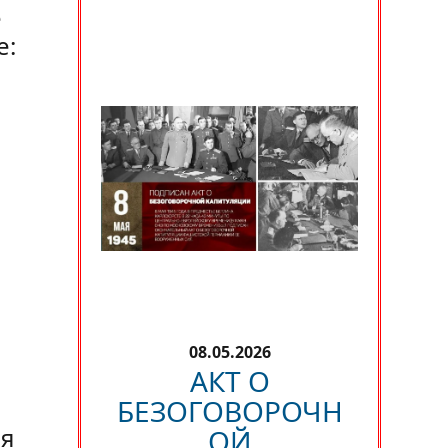
е
е:
08.05.2026
АКТ О
ь
БЕЗОГОВОРОЧН
ия
ОЙ