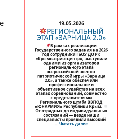
е
19.05.2026
РЕГИОНАЛЬНЫЙ
ЭТАП «ЗАРНИЦА 2.0»
В рамках реализации
Государственного задания на 2026
год сотрудники ГБОУ ДО РК
«Крымпатриотцентр», выступили
одними из организаторов
регионального этапа
всероссийской военно-
патриотической игры «Зарница
2.0», а также обеспечили
профессиональное и
объективное судейство на всех
этапах соревнований, совместно
с представителями
Регионального штаба ВВПОД
«ЮНАРМИЯ» Республики Крым.
От отрядных до индивидуальных
состязаний — везде наши
специалисты проявили высокий
«
РЕГИОНАЛЬНЫЙ ЭТАП 
…
Читать далее