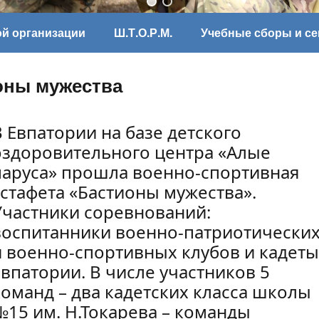
ой организации
Ш.Т.О.Р.М.
Учебные сборы и с
оны мужества
В Евпатории на базе детского
оздоровительного центра «Алые
паруса» прошла военно-спортивная
эстафета «Бастионы мужества».
Участники соревнований:
воспитанники военно-патриотически
и военно-спортивных клубов и кадеты
Евпатории. В числе участников 5
команд – два кадетских класса школы
№15 им. Н.Токарева – команды