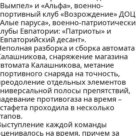
«Вымпел» и «Альфа», военно-
спортивный клуб «Возрождение» ДОЦ
«Алые паруса», военно-патриотически
клубы Евпатории: «Патриоты» и
«Евпаторийский десант».
Неполная разборка и сборка автомата
Калашникова, снаряжение магазина
автомата Калашникова, метание
спортивного снаряда на точность,
преодоление отдельных элементов
универсальной полосы препятствий,
надевание противогаза на время –
эстафета проходила в несколько
этапов.
Выступление каждой команды
оценивалось на время, причем за