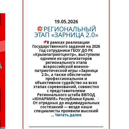
19.05.2026
РЕГИОНАЛЬНЫЙ
ЭТАП «ЗАРНИЦА 2.0»
В рамках реализации
Государственного задания на 2026
год сотрудники ГБОУ ДО РК
«Крымпатриотцентр», выступили
одними из организаторов
регионального этапа
всероссийской военно-
патриотической игры «Зарница
2.0», а также обеспечили
профессиональное и
объективное судейство на всех
этапах соревнований, совместно
с представителями
Регионального штаба ВВПОД
«ЮНАРМИЯ» Республики Крым.
От отрядных до индивидуальных
состязаний — везде наши
специалисты проявили высокий
«
РЕГИОНАЛЬНЫЙ ЭТАП 
…
Читать далее