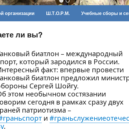
ой организации
Ш.Т.О.Р.М.
Учебные сборы и с
аете ли вы?
Танковый биатлон – международный
спорт, который зародился в России.
Интересный факт: впервые провести
танковый биатлон предложил минист
обороны Сергей Шойгу.
Об этом необычном состязании
говорим сегодня в рамках сразу двух
граней патриотизма –
#граньспорт
и
#граньслужениеотечес
ву
.