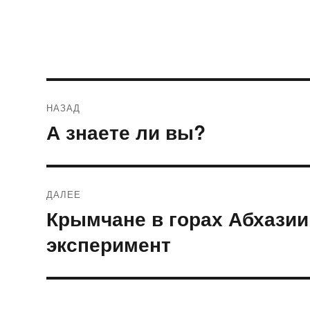
Навигация
НАЗАД
по
А знаете ли вы?
Предыдущая
запись:
записям
ДАЛЕЕ
Крымчане в горах Абхази
Следующая
запись:
эксперимент