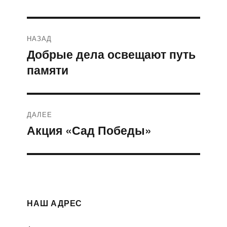
Навигация
НАЗАД
по
Добрые дела освещают путь
Предыдущая
памяти
запись:
записям
ДАЛЕЕ
Акция «Сад Победы»
Следующая
запись:
НАШ АДРЕС