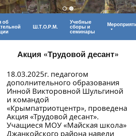
 об
Учебные
Мероприят
ательной
Ш.Т.О.Р.М.
сборы и
ции
семинары
Акция «Трудовой десант»
18.03.2025г. педагогом
дополнительного образования
Инной Викторовной Шульгиной
и командой
«Крымпатриотцентр», проведена
Акция «Трудовой десант».
Учащиеся МОУ «Майская школа»
Джанкойского района навели