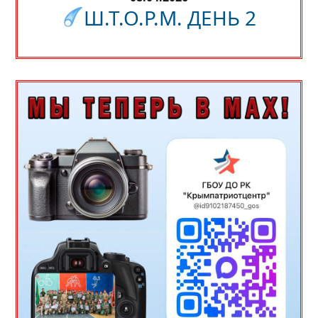
Ш.Т.О.Р.М. ДЕНЬ 2